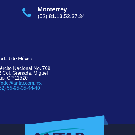
Monterrey
(52) 81.13.52.37.34
udad de México
jército Nacional No. 769
2 Col. Granada, Miguel
go. CP.11520
nfodc@antar.com.mx
52) 55-95-05-44-40