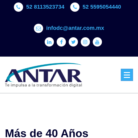
Skip
52 8113523734
52 5595054440
to
content
infodc@antar.com.mx
Más de 40 Años