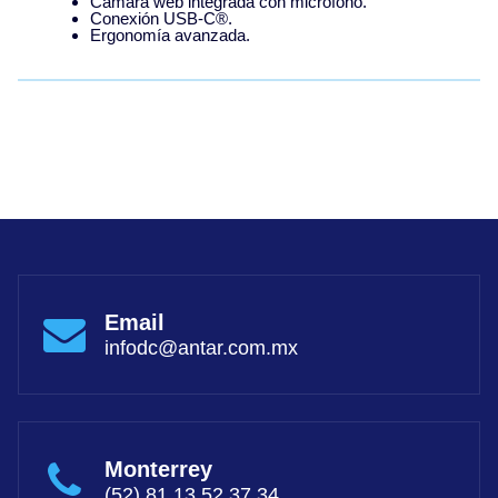
Cámara web integrada con micrófono.
Conexión USB-C®.
Ergonomía avanzada.
Email
infodc@antar.com.mx
Monterrey
(52) 81.13.52.37.34